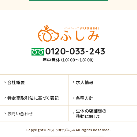
0120-033-243
年中無休（10：00～18：00）
会社概要
求人情報
特定商取引法に基づく表記
各種方針
生体の店舗間の
お問い合わせ
移動に関して
Copyright© ペットショップふしみ All Rights Reserved.