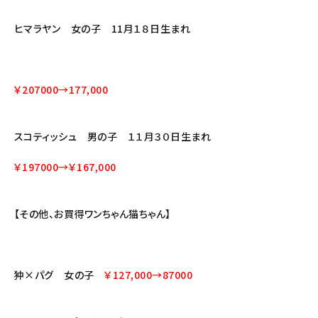
ヒマラヤン 女の子 11月１８日生まれ
￥207000→177,000
スコティッシュ 男の子 １１月３０日生まれ
￥197000→￥167,000
【その他、お買得ワンちゃん猫ちゃん】
狆×パグ 女の子
￥127,000→87000