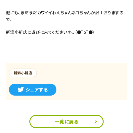
他にも、まだまだカワイイわんちゃんネコちゃんが沢山おりますの
で、
新潟小新店に遊びに来てくださいネっ（●＾o＾●）
新潟小新店
シェアする
一覧に戻る