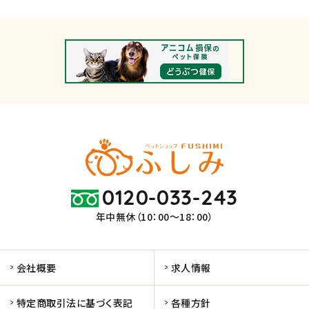
0120-033-243
年中無休（10：00～18：00）
会社概要
求人情報
特定商取引法に基づく表記
各種方針