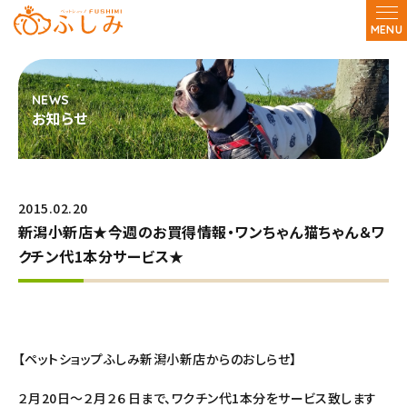
MENU
お知らせ
2015.02.20
新潟小新店★今週のお買得情報・ワンちゃん猫ちゃん＆ワ
クチン代1本分サービス★
【ペットショップふしみ新潟小新店からのおしらせ】
２月20日～２月２６日まで、ワクチン代1本分をサービス致します