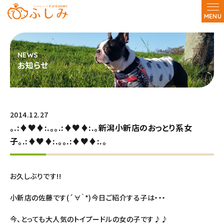
MENU
お知らせ
2014.12.27
｡.:♦♥♦:.｡｡.:♦♥♦:.｡新潟小新店のおっとり系女
子｡.:♦♥♦:.｡｡.:♦♥♦:.｡
お久しぶりです!!
小新店の佐藤です(´∀｀*)今日ご紹介する子は・・・
今、とっても大人気のトイプードルの女の子です♪♪