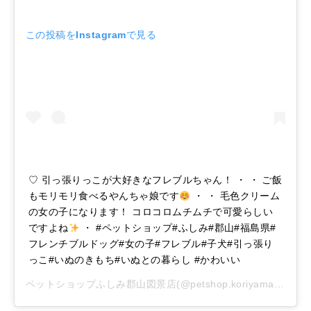
この投稿をInstagramで見る
♡ 引っ張りっこが大好きなフレブルちゃん！ ・ ・ ご飯
もモリモリ食べるやんちゃ娘です
・ ・ 毛色クリーム
の女の子になります！ コロコロムチムチで可愛らしい
ですよね
・ #ペットショップ#ふしみ#郡山#福島県#
フレンチブルドッグ#女の子#フレブル#子犬#引っ張り
っこ#いぬのきもち#いぬとの暮らし #かわいい
ペットショップふしみ郡山図景店
(@petshop.koriyama_)がシェアした投稿 –