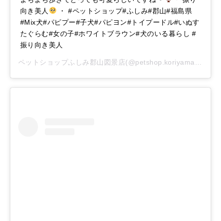
向き美人
・ #ペットショップ#ふしみ#郡山#福島県
#Mix犬#パピプー#子犬#パピヨン#トイプードル#いぬす
たぐらむ#女の子#ホワイトブラウン#犬のいる暮らし #
振り向き美人
ペットショップふしみ郡山図景店
(@petshop.koriyama_)がシェアした投稿 –