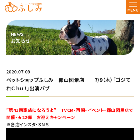
MENU
お知らせ
2020.07.09
ペットショップふしみ 郡山図景店 7/9（木）「ゴジて
れＣｈｕ！」出演パブ
”第41回家族になろうよ” TVCM・再開・イベント・郡山図景店で
開催・★22弾 お迎えキャンペーン
※
各店インスタ・ＳＮＳ