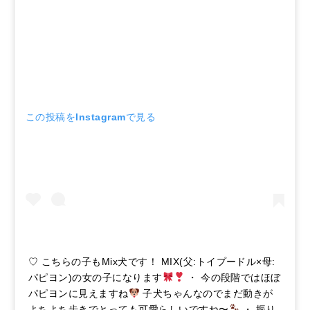
この投稿をInstagramで見る
♡ こちらの子もMix犬です！ MIX(父:トイプードル×母:
パピヨン)の女の子になります
・ 今の段階ではほぼ
パピヨンに見えますね
子犬ちゃんなのでまだ動きが
よちよち歩きでとっても可愛らしいですね〜
・ 振り