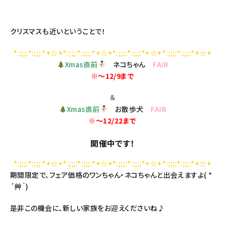
クリスマスも近いということで！
*:;;;:*:;;;:*+☆+*:;;;:*:;;;:*+☆+*:;;;:*:;;;:*+☆+*:;;;:*:;;;:*+☆+
Xmas直前
ネコちゃん
FAIR
※～12/9まで
＆
Xmas直前
お散歩犬
FAIR
※～12/22まで
開催中です！
*:;;;:*:;;;:*+☆+*:;;;:*:;;;:*+☆+*:;;;:*:;;;:*+☆+*:;;;:*:;;;:*+☆+
期間限定で、フェア価格のワンちゃん・ネコちゃんと出会えますよ( *
´艸｀)
是非この機会に、新しい家族をお迎えくださいね♪