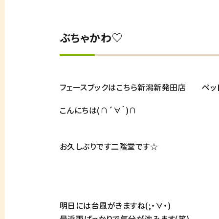
ぶちゃかわ♡
フェースブックはこちら新潟新発田店
ペッ
こんにちは(∩´∀｀)∩
お久しぶりです二階堂です☆
明日には台風がきますね(;・∀・)
最近雨ばっかりで気分が沈みます(笑)