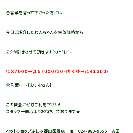
合言葉を言って下さった方には
今日ご紹介したわんちゃんを生体価格から
１０％
引きさせて頂きます＼(^^)／⋆
\１８７０００→\１５７０００（１０%割引後→\１４１３００）
合言葉・・・・【おすむさん】
この機会にぜひご利用下さい！
スタッフ一同心よりお待ちしております★
ペットショップふしみ郡山図景店 ℡ 024-983-9556 吉田