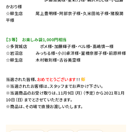
かおり様
☆柳生店 尾上豊明様・阿部京子様・久米田祐子様・猪股潤
平様
【３等】 お楽しみ袋1,000円相当
☆多賀城店 ポメ様・加藤輝子様・ベル様・髙嶋慎一様
☆岩沼店 みっちる様・小川卓洋様・室橋奈那子様・前原梓様
☆柳生店 木村敏則様・古谷美空様
当選された皆様、
おめでとうございます
！！
※当選されたお客様は、スタッフまでお声かけ下さい。
※当選商品のお受け取りは、11月9日（月）（予定）から2021年1月
10日（日）までとさせていただきます。
※商品は、その場で直接お渡しいたします。