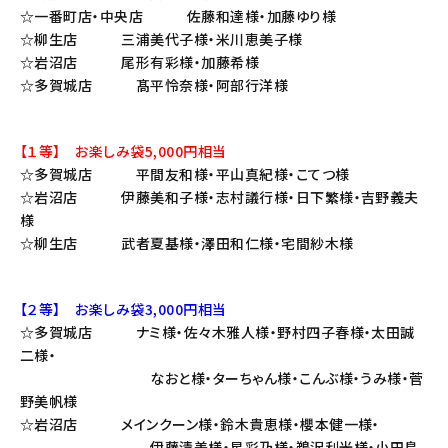
☆一番町店・中央店 佐藤和達様・加藤ゆり様
☆柳生店 三浦美代子様・米川恵美子様
☆岩沼店 尾形有彩様・加藤希様
☆多賀城店 髙平怜奈様・阿部行洋様
【１等】 お楽しみ袋5,000円相当
☆多賀城店 平間友和様・平山真紀様・こてつ様
☆岩沼店 伊藤美和子様・志村議行様・日下繁様・吉野義夫
様
☆柳生店 武者夏基様・澤田和仁様・宅間紗木様
【２等】 お楽しみ袋3,000円相当
☆多賀城店 ナミ様・佐々木雅人様・野村四子春様・太田誠
二様・
なおと様・ターちゃん様・こんぶ様・うみ様・菅
野美帆様
☆岩沼店 メインクーン様・鈴木貴恵様・櫻本健一様・
伊藤清美様・星彩乃様・鵜沢利光様・小田島