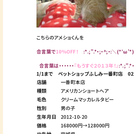
こちらの
アメショくん
を
合言葉で
10％OFF！
:*.;”.*・;・^;・:＼(*’ω’*)/
合言葉は・・・・・・
『もうすぐ２０１３年！』
:*.;”.
1/1まで ペットショップふしみ一番町店 022
店舗
一番町本店
種類
アメリカンショートヘア
毛色
クリームマッカレルタビー
性別
男の子
生年月日
2012-10-20
価格
168000円→128000円