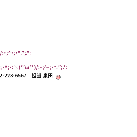
:・;^・;・*.”;.*:
*・;・^;・:＼(*’ω’*)/:・;^・;・*.”;.*:
-223-6567 担当 泉田