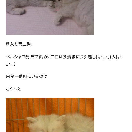
新入り第二弾！
ペルシャ四兄弟です。が、二匹は多賀城にお引越し( ｡･_･｡)人(｡･
_･｡ )
只今一番町にいるのは
こやつと