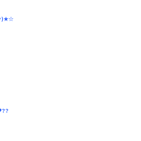
^)★☆
♥？？