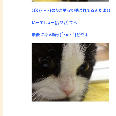
ぼく(・∀・)のりこ♥って呼ばれてるんだよ！！
いーでしょー(//∇//）てへ
最後にキメ顔っ(｀・ω・´)どや↓