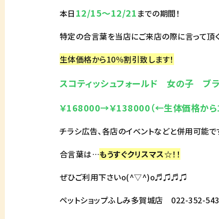
12/15～12/21
本日
までの期間！
特定の合言葉を当店にご来店の際に言って頂
生体価格から10％割引致します！
スコティッシュフォールド 女の子 ブラッ
￥168000→￥138000（←生体価格から
チラシ広告、各店のイベントなどと併用可能で
合言葉は…
もうすぐクリスマス☆
！！
ぜひご利用下さいo(^▽^)o♬♫♬♫
ペットショップふしみ多賀城店 022-352-543